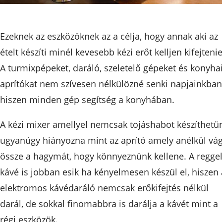
Ezeknek az eszközöknek az a célja, hogy annak aki az
ételt készíti minél kevesebb kézi erőt kelljen kifejtenie
A turmixpépeket, daráló, szeletelő gépeket és konyha
aprítókat nem szívesen nélkülözné senki napjainkban
hiszen minden gép segítség a konyhában.
A kézi mixer amellyel nemcsak tojáshabot készíthetü
ugyanúgy hiányozna mint az aprító amely anélkül vág
össze a hagymát, hogy könnyeznünk kellene. A reggel
kávé is jobban esik ha kényelmesen készül el, hiszen 
elektromos kávédaráló nemcsak erőkifejtés nélkül
darál, de sokkal finomabbra is darálja a kávét mint a
régi eszközök.