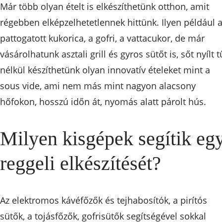
Már több olyan ételt is elkészíthetünk otthon, amit
régebben elképzelhetetlennek hittünk. Ilyen például 
pattogatott kukorica, a gofri, a vattacukor, de már
vásárolhatunk asztali grill és gyros sütőt is, sőt nyílt t
nélkül készíthetünk olyan innovatív ételeket mint a
sous vide, ami nem más mint nagyon alacsony
hőfokon, hosszú időn át, nyomás alatt párolt hús.
Milyen kisgépek segítik eg
reggeli elkészítését?
Az elektromos kávéfőzők és tejhabosítók, a pirítós
sütők, a tojásfőzők, gofrisütők segítségével sokkal