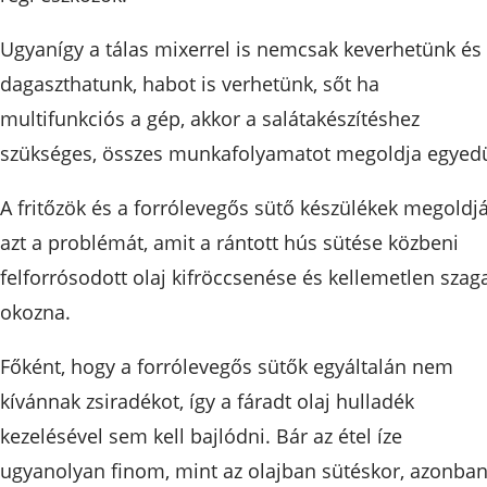
Ugyanígy a tálas mixerrel is nemcsak keverhetünk és
dagaszthatunk, habot is verhetünk, sőt ha
multifunkciós a gép, akkor a salátakészítéshez
szükséges, összes munkafolyamatot megoldja egyedü
A fritőzök és a forrólevegős sütő készülékek megoldj
azt a problémát, amit a rántott hús sütése közbeni
felforrósodott olaj kifröccsenése és kellemetlen szag
okozna.
Főként, hogy a forrólevegős sütők egyáltalán nem
kívánnak zsiradékot, így a fáradt olaj hulladék
kezelésével sem kell bajlódni. Bár az étel íze
ugyanolyan finom, mint az olajban sütéskor, azonba