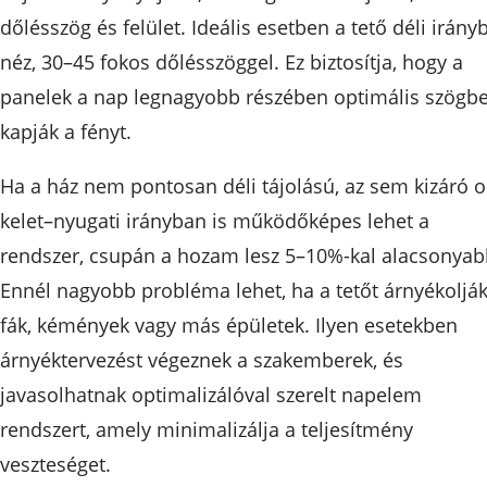
dőlésszög és felület. Ideális esetben a tető déli irány
néz, 30–45 fokos dőlésszöggel. Ez biztosítja, hogy a
panelek a nap legnagyobb részében optimális szögb
kapják a fényt.
Ha a ház nem pontosan déli tájolású, az sem kizáró o
kelet–nyugati irányban is működőképes lehet a
rendszer, csupán a hozam lesz 5–10%-kal alacsonyab
Ennél nagyobb probléma lehet, ha a tetőt árnyékoljá
fák, kémények vagy más épületek. Ilyen esetekben
árnyéktervezést végeznek a szakemberek, és
javasolhatnak optimalizálóval szerelt napelem
rendszert, amely minimalizálja a teljesítmény
veszteséget.