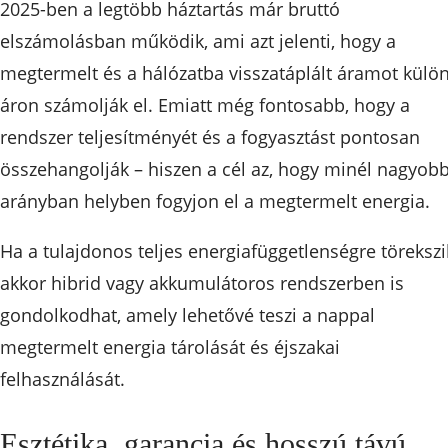
2025-ben a legtöbb háztartás már bruttó
elszámolásban működik, ami azt jelenti, hogy a
megtermelt és a hálózatba visszatáplált áramot külö
áron számolják el. Emiatt még fontosabb, hogy a
rendszer teljesítményét és a fogyasztást pontosan
összehangolják – hiszen a cél az, hogy minél nagyob
arányban helyben fogyjon el a megtermelt energia.
Ha a tulajdonos teljes energiafüggetlenségre törekszi
akkor hibrid vagy akkumulátoros rendszerben is
gondolkodhat, amely lehetővé teszi a nappal
megtermelt energia tárolását és éjszakai
felhasználását.
Esztétika, garancia és hosszú távú