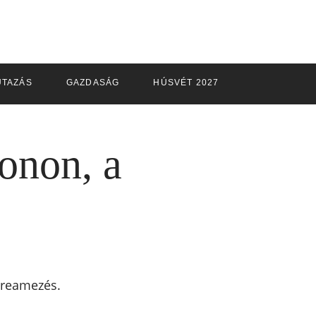
UTAZÁS
GAZDASÁG
HÚSVÉT 2027
onon, a
treamezés.