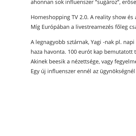
ahonnan sok influenszer "sugároz", erőse
Homeshopping TV 2.0. A reality show és 
Míg Európában a livestreamezés főleg cs
A legnagyobb sztárnak, Yagi -nak pl. napi
haza havonta. 100 eurót kap bemutatott 
Akinek beesik a nézettsége, vagy fegyelmez
Egy új influenszer ennél az ügynökségnél