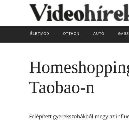
ÉLETMÓD
OTTHON
AUTÓ
GASZ
Homeshopping
Taobao-n
Felépített gyerekszobákból megy az infl