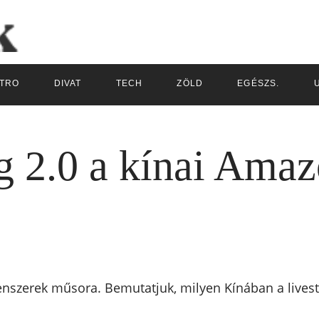
TRO
DIVAT
TECH
ZÖLD
EGÉSZS.
 2.0 a kínai Amaz
uenszerek műsora. Bemutatjuk, milyen Kínában a lives