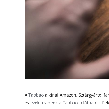
A
Taobao
a kínai Amazon. Sztárgyártó, fa
és
ezek a videók a Taobao-n láthatók
. Fe