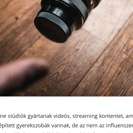
me stúdiók gyártanak videós, streaming kontentet, am
lépített gyerekszobák vannak, de az nem az influensze