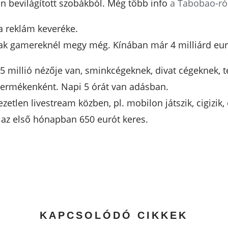
n bevilágított szobákból. Még több info
a Tabobao-ról 
a reklám keveréke.
ak gamereknél megy még. Kínában már 4 milliárd euró
 5 millió nézője van, sminkcégeknek, divat cégeknek, 
termékenként. Napi 5 órát van adásban.
etlen livestream közben, pl. mobilon játszik, cigizik, 
 az első hónapban 650 eurót keres.
KAPCSOLÓDÓ CIKKEK