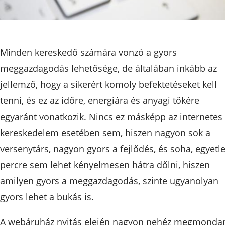
Minden kereskedő számára vonzó a gyors
meggazdagodás lehetősége, de általában inkább az
jellemző, hogy a sikerért komoly befektetéseket kell
tenni, és ez az időre, energiára és anyagi tőkére
egyaránt vonatkozik. Nincs ez másképp az internetes
kereskedelem esetében sem, hiszen nagyon sok a
versenytárs, nagyon gyors a fejlődés, és soha, egyetl
percre sem lehet kényelmesen hátra dőlni, hiszen
amilyen gyors a meggazdagodás, szinte ugyanolyan
gyors lehet a bukás is.
A webáruház nyitás elején nagyon nehéz megmondan