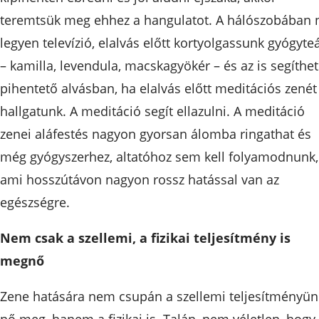
teremtsük meg ehhez a hangulatot. A hálószobában 
legyen televízió, elalvás előtt kortyolgassunk gyógyte
– kamilla, levendula, macskagyökér – és az is segíthet
pihentető alvásban, ha elalvás előtt meditációs zenét
hallgatunk. A meditáció segít ellazulni. A meditáció
zenei aláfestés nagyon gyorsan álomba ringathat és
még gyógyszerhez, altatóhoz sem kell folyamodnunk,
ami hosszútávon nagyon rossz hatással van az
egészségre.
Nem csak a szellemi, a fizikai teljesítmény is
megnő
Zene hatására nem csupán a szellemi teljesítményün
nő meg, hanem a fizikai is. Talán, nem véletlen, hogy