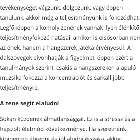
tevékenységet végzünk, dolgozunk, vagy éppen
tanulunk, akkor még a teljesítményünk is fokozódhat.
Legfőképpen a komoly zenének vannak ilyen élénkítő
teljesítményfokozó hatásai, amikor is elsősorban ne
az ének, hanem a hangszerek játéka érvényesül. A
dalszövegek elvonhatják a figyelmet, éppen ezért a
tanulmányok szerint, csakis a hangszereken alapuló
muzsika fokozza a koncentrációt és sarkall jobb
teljesítményre.
A zene segít elaludni
Sokan küzdenek álmatlansággal. Ez is a stressz és a
hajszolt életmód következménye. Ha szeretnénk
kipihenten ébredni és jól aludni éjszaka, akkor