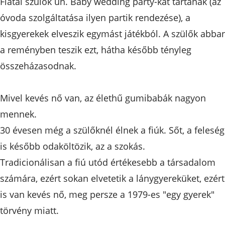
Fiatal szülők ún. Baby wedding party-kat tartanak (az
óvoda szolgáltatása ilyen partik rendezése), a
kisgyerekek elveszik egymást játékból. A szülők abba
a reményben teszik ezt, hátha később tényleg
összeházasodnak.
Mivel kevés nő van, az élethű gumibabák nagyon
mennek.
30 évesen még a szülőknél élnek a fiúk. Sőt, a felesé
is később odaköltözik, az a szokás.
Tradicionálisan a fiú utód értékesebb a társadalom
számára, ezért sokan elvetetik a lánygyereküket, ezért
is van kevés nő, meg persze a 1979-es "egy gyerek"
törvény miatt.