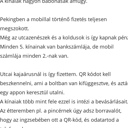
A kínaiak nagyon babonásak amúgy.
Pekingben a mobillal történő fizetés teljesen
megszokott.
Még az utcazenészek és a koldusok is így kapnak pénz
Minden 5. kínainak van bankszámlája, de mobil
számlája minden 2.-nak van.
Utcai kajaárusnál is így fizettem. QR kódot kell
beszkennelni, ami a boltban van kifüggesztve, és azt
egy appon keresztül utalni.
A kínaiak több mint fele ezzel is intézi a bevásárlásait
Az étteremben pl. a pincérnek úgy adsz borravalót,
hogy az ingzsebében ott a QR-kód, és odatartod a