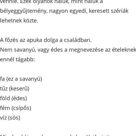
vennie. Ezek olyanok náluk, mint náluk a
bélyeggyűjtemény, nagyon egyedi, keresett szériák
lehetnek közte.
A főzés az apuka dolga a családban.
Nem savanyú, vagy édes a megnevezése az ételeknek
ennél tágabb:
fa (ez a savanyú)
tűz (keserű)
föld (édes)
fém (csípős)
víz (sós)