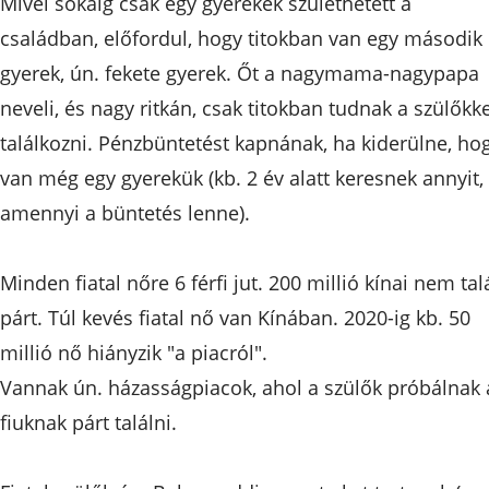
Mivel sokáig csak egy gyerekek születhetett a
családban, előfordul, hogy titokban van egy második
gyerek, ún. fekete gyerek. Őt a nagymama-nagypapa
neveli, és nagy ritkán, csak titokban tudnak a szülőkke
találkozni. Pénzbüntetést kapnának, ha kiderülne, ho
van még egy gyerekük (kb. 2 év alatt keresnek annyit,
amennyi a büntetés lenne).
Minden fiatal nőre 6 férfi jut. 200 millió kínai nem tal
párt. Túl kevés fiatal nő van Kínában. 2020-ig kb. 50
millió nő hiányzik "a piacról".
Vannak ún. házasságpiacok, ahol a szülők próbálnak 
fiuknak párt találni.